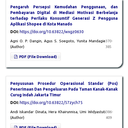
Pengaruh Persepsi Kemudahan Penggunaan, dan
Pembayaran Digital di Mediasi Motivasi Berbelanja
terhadap Perilaku Konsumtif Generasi Z Pengguna
Aplikasi Shopee di Kota Manado
DOI:
https://doi.org/10.63822/wxgz0630
Agni O. P. Dangin, Agus S. Soegoto, Yunita Mandagie
370-
(Author)
385
PDF (File Download)
Penyusunan Prosedur Operasional Standar (Pos)
Penerimaan Dan Pengeluaran Pada Taman Kanak-Kanak
Curug Indah Jakarta Timur
DOI:
https://doi.org/10.63822/57zych75
Andi Iskandar Dinata, Hera Khairunnisa, Umi Widyastuti
386-
(Author)
409
PDF (File Download)