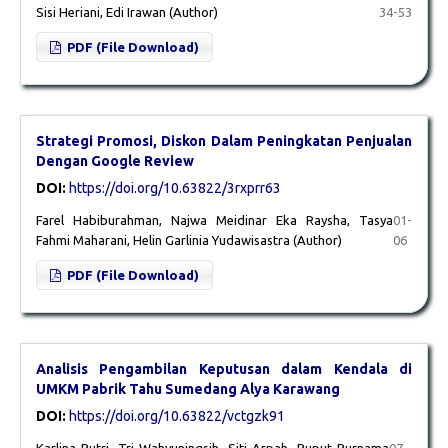
Sisi Heriani, Edi Irawan (Author)
34-53
PDF (File Download)
Strategi Promosi, Diskon Dalam Peningkatan Penjualan
Dengan Google Review
DOI:
https://doi.org/10.63822/3rxprr63
Farel Habiburahman, Najwa Meidinar Eka Raysha, Tasya
01-
Fahmi Maharani, Helin Garlinia Yudawisastra (Author)
06
PDF (File Download)
Analisis Pengambilan Keputusan dalam Kendala di
UMKM Pabrik Tahu Sumedang Alya Karawang
DOI:
https://doi.org/10.63822/vctgzk91
Karlina Putri, Tri Wahyuningsih, Siti Arpah, Puput Purnama
07-