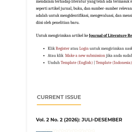
mendalam terhadap literatur yang telah ada termasuk
n
seperti artikel jurnal, buku, dan sumber-sumber relevan
adalah untuk mengidentifikasi, mengevaluasi, dan men
diisi oleh penelitian baru.
Untuk mengirimkan artikel ke
Journal of Literature R
Klik
Register
atau
Login
untuk mengirimkan nask
Atau klik
Make a new submission
jika anda suda
Unduh
Template (English)
|
Template (Indonesia)
CURRENT ISSUE
Vol. 2 No. 2 (2026): JULI-DESEMBER