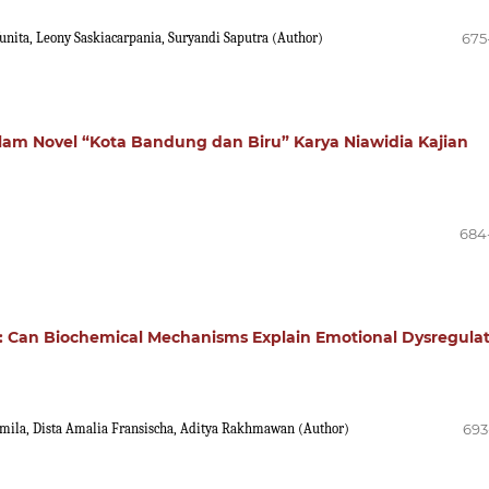
Yunita, Leony Saskiacarpania, Suryandi Saputra (Author)
675
alam Novel “Kota Bandung dan Biru” Karya Niawidia Kajian
684
 Can Biochemical Mechanisms Explain Emotional Dysregulat
amila, Dista Amalia Fransischa, Aditya Rakhmawan (Author)
693