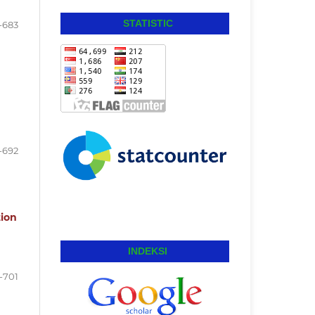
STATISTIC
-683
-692
ion
INDEKSI
-701