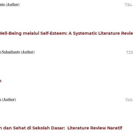
nto (Author)
734
ell-Being melalui Self-Esteem: A Systematic Literature Revi
to Suhadianto (Author)
723
h
n (Author)
745
 dan Sehat di Sekolah Dasar: Literature Review Naratif