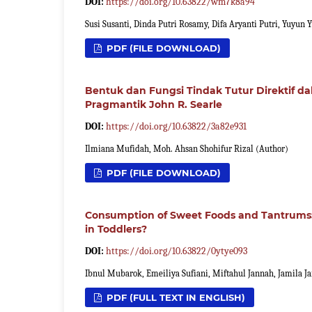
DOI:
https://doi.org/10.63822/wm7k8a94
Susi Susanti, Dinda Putri Rosamy, Difa Aryanti Putri, Yuyun 
PDF (FILE DOWNLOAD)
Bentuk dan Fungsi Tindak Tutur Direktif d
Pragmantik John R. Searle
DOI:
https://doi.org/10.63822/3a82e931
Ilmiana Mufidah, Moh. Ahsan Shohifur Rizal (Author)
PDF (FILE DOWNLOAD)
Consumption of Sweet Foods and Tantrums:
in Toddlers?
DOI:
https://doi.org/10.63822/0ytye093
Ibnul Mubarok, Emeiliya Sufiani, Miftahul Jannah, Jamila J
PDF (FULL TEXT IN ENGLISH)