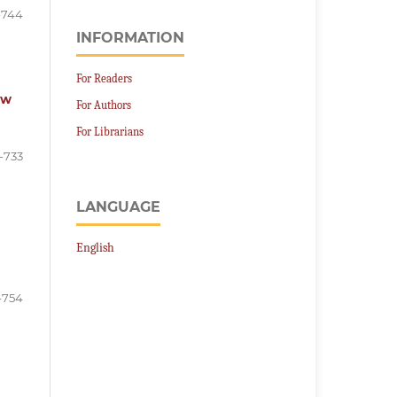
-744
INFORMATION
For Readers
ew
For Authors
For Librarians
-733
LANGUAGE
English
-754