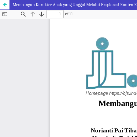
Membangun Karakter Anak yang Unggul Melalui Eksplorasi Konten Kri